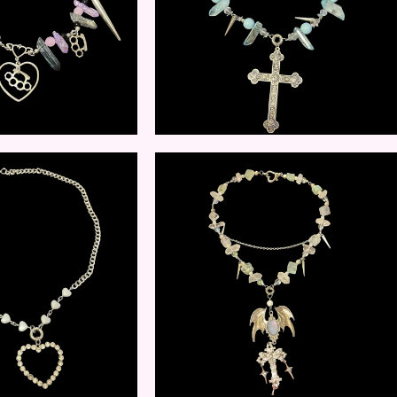
$
25.00
$
20.00
$
15.00
$
25.00