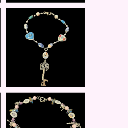
$
20.00