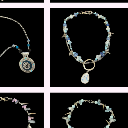
$
20.00
$
15.00