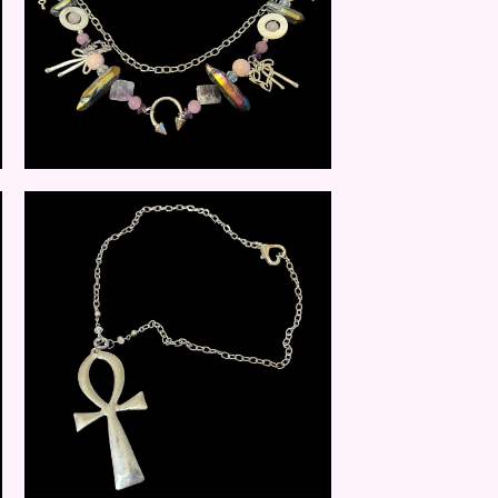
$
25.00
$
18.00