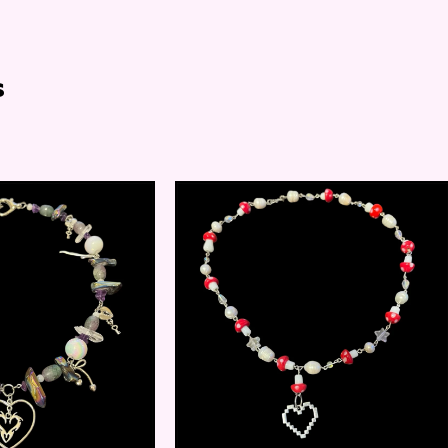
s
$
25.00
$
12.00